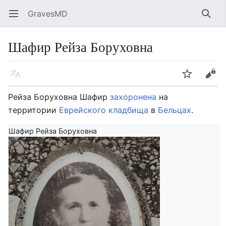
GravesMD
Открыть главное меню
Найт
Шафир Рейза Боруховна
Язык
Следить
Править
Рейза Боруховна Шафир
захоронена
на
территории
Еврейского кладбища
в
Бельцах
.
Шафир Рейза Боруховна