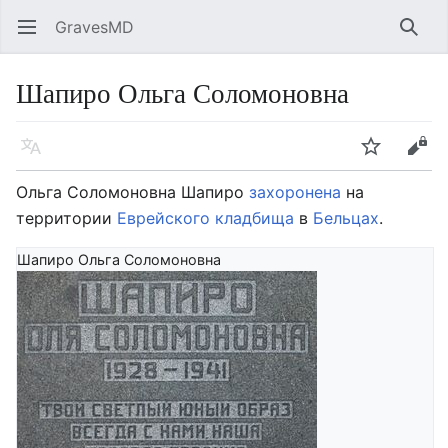
GravesMD
Открыть главное меню
Найт
Шапиро Ольга Соломоновна
Язык
Следить
Править
Ольга Соломоновна Шапиро
захоронена
на
территории
Еврейского кладбища
в
Бельцах
.
Шапиро Ольга Соломоновна