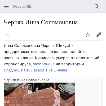
GravesMD
Открыть главное меню
Найт
Черняк Инна Соломоновна
Язык
Следить
Править
Инна Соломоновна Черняк (Пикус) -
предпринимательница, владелица одной из
частных клиник Кишинева, умерла от осложнений
короновируса,
захоронена
на территории
Кладбища Св. Лазаря
в
Кишиневе
.
Черняк Инна Соломоновна