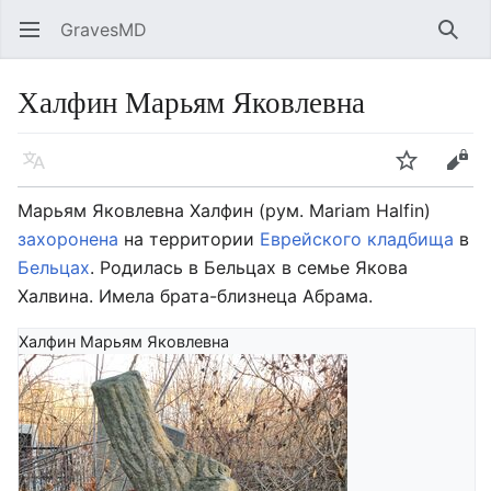
GravesMD
Открыть главное меню
Найт
Халфин Марьям Яковлевна
Язык
Следить
Править
Марьям Яковлевна Халфин (рум. Mariam Halfin)
захоронена
на территории
Еврейского кладбища
в
Бельцах
. Родилась в Бельцах в семье Якова
Халвина. Имела брата-близнеца Абрама.
Халфин Марьям Яковлевна