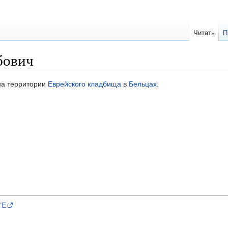
Читать
П
бович
а территории
Еврейского кладбища
в
Бельцах
.
"E