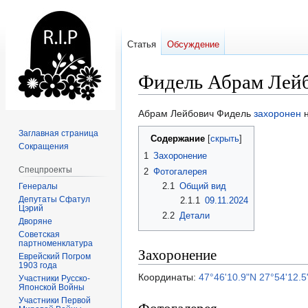
Статья
Обсуждение
Фидель Абрам Лей
Перейти
Перейти
Абрам Лейбович Фидель
захоронен
н
к
к
Заглавная страница
Содержание
навигации
поиску
Сокращения
1
Захоронение
Спецпроекты
2
Фотогалерея
2.1
Общий вид
Генералы
Депутаты Сфатул
2.1.1
09.11.2024
Цэрий
2.2
Детали
Дворяне
Советская
партноменклатура
Захоронение
Еврейский Погром
1903 года
Координаты:
47°46'10.9"N 27°54'12.5
Участники Русско-
Японской Войны
Участники Первой