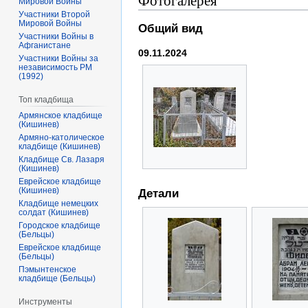
Фотогалерея
Мировой Войны
Участники Второй
Мировой Войны
Общий вид
Участники Войны в
Афганистане
09.11.2024
Участники Войны за
независимость РМ
(1992)
Топ кладбища
Армянское кладбище
(Кишинев)
Армяно-католическое
кладбище (Кишинев)
Кладбище Св. Лазаря
(Кишинев)
Еврейское кладбище
(Кишинев)
Детали
Кладбище немецких
солдат (Кишинев)
Городское кладбище
(Бельцы)
Еврейское кладбище
(Бельцы)
Пэмынтенское
кладбище (Бельцы)
Инструменты