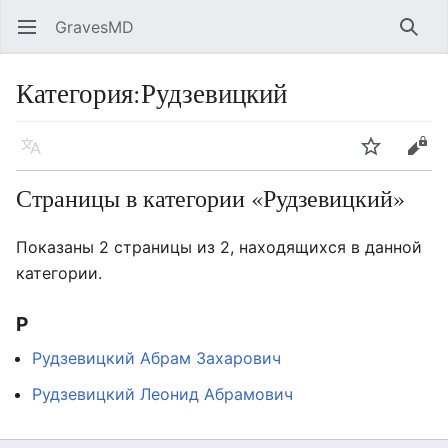
GravesMD
Открыть главное меню
Найт
Категория
:
Рудзевицкий
Язык
Следить
Править
Страницы в категории «Рудзевицкий»
Показаны 2 страницы из 2, находящихся в данной
категории.
Р
Рудзевицкий Абрам Захарович
Рудзевицкий Леонид Абрамович