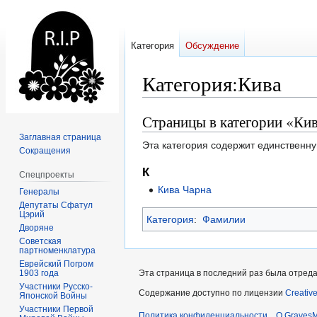
Категория
Обсуждение
Категория
:
Кива
Страницы в категории «Ки
Перейти
Перейти
к
к
Заглавная страница
Эта категория содержит единственну
навигации
поиску
Сокращения
К
Спецпроекты
Кива Чарна
Генералы
Депутаты Сфатул
Цэрий
Категория
:
Фамилии
Дворяне
Советская
партноменклатура
Еврейский Погром
1903 года
Эта страница в последний раз была отреда
Участники Русско-
Содержание доступно по лицензии
Creativ
Японской Войны
Участники Первой
Политика конфиденциальности
О Graves