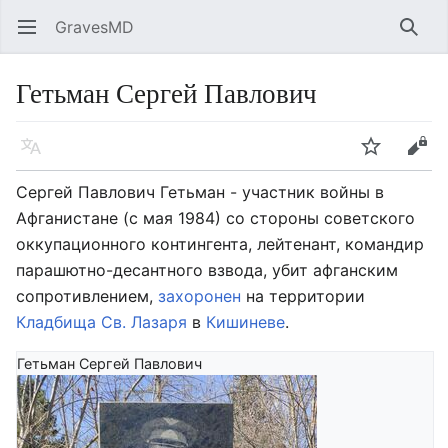
GravesMD
Открыть главное меню
Найт
Гетьман Сергей Павлович
Язык
Следить
Править
Сергей Павлович Гетьман - участник войны в
Афганистане (с мая 1984) со стороны советского
оккупационного контингента, лейтенант, командир
парашютно-десантного взвода, убит афганским
сопротивлением,
захоронен
на территории
Кладбища Св. Лазаря
в
Кишиневе
.
Гетьман Сергей Павлович