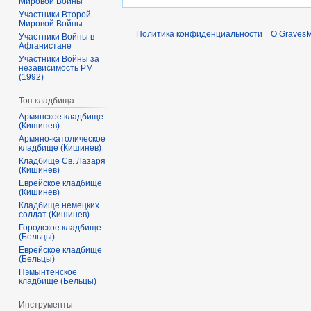
Мировой Войны
Участники Второй
Мировой Войны
Политика конфиденциальности
О Graves
Участники Войны в
Афганистане
Участники Войны за
независимость РМ
(1992)
Топ кладбища
Армянское кладбище
(Кишинев)
Армяно-католическое
кладбище (Кишинев)
Кладбище Св. Лазаря
(Кишинев)
Еврейское кладбище
(Кишинев)
Кладбище немецких
солдат (Кишинев)
Городское кладбище
(Бельцы)
Еврейское кладбище
(Бельцы)
Пэмынтенское
кладбище (Бельцы)
Инструменты