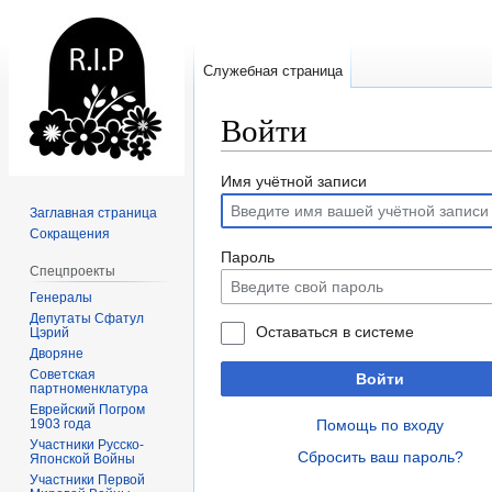
Служебная страница
Войти
Перейти
Перейти
Имя учётной записи
к
к
Заглавная страница
навигации
поиску
Сокращения
Пароль
Спецпроекты
Генералы
Депутаты Сфатул
Оставаться в системе
Цэрий
Дворяне
Советская
Войти
партноменклатура
Еврейский Погром
1903 года
Помощь по входу
Участники Русско-
Сбросить ваш пароль?
Японской Войны
Участники Первой