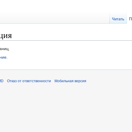
Читать
П
ция
аниц.
тние
.
MD
Отказ от ответственности
Мобильная версия