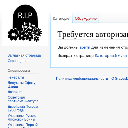
Категория
Обсуждение
Требуется авториза
Перейти
Перейти
Вы должны
войти
для изменения стр
к
к
Возврат к странице
Категория:59-ле
Заглавная страница
навигации
поиску
Сокращения
Спецпроекты
Генералы
Политика конфиденциальности
О Graves
Депутаты Сфатул
Цэрий
Дворяне
Советская
партноменклатура
Еврейский Погром
1903 года
Участники Русско-
Японской Войны
Участники Первой