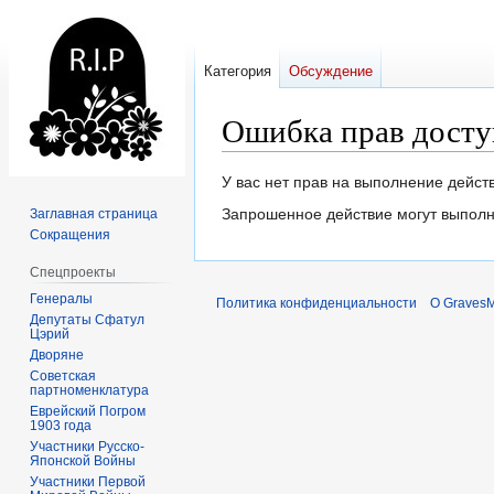
Категория
Обсуждение
Ошибка прав досту
Перейти
Перейти
У вас нет прав на выполнение дейс
к
к
Запрошенное действие могут выполн
Заглавная страница
навигации
поиску
Сокращения
Спецпроекты
Генералы
Политика конфиденциальности
О Graves
Депутаты Сфатул
Цэрий
Дворяне
Советская
партноменклатура
Еврейский Погром
1903 года
Участники Русско-
Японской Войны
Участники Первой