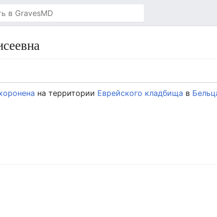
исеевна
хоронена
на территории
Еврейского кладбища
в
Бельц