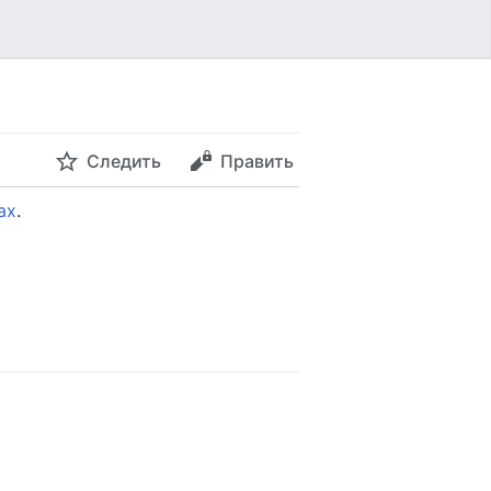
Следить
Править
ах
.