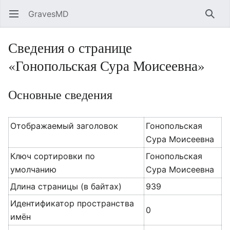
GravesMD
Открыть главное меню
Найт
Сведения о странице
«Гонопольская Сура Моисеевна»
Основные сведения
Отображаемый заголовок
Гонопольская
Сура Моисеевна
Ключ сортировки по
Гонопольская
умолчанию
Сура Моисеевна
Длина страницы (в байтах)
939
Идентификатор пространства
0
имён