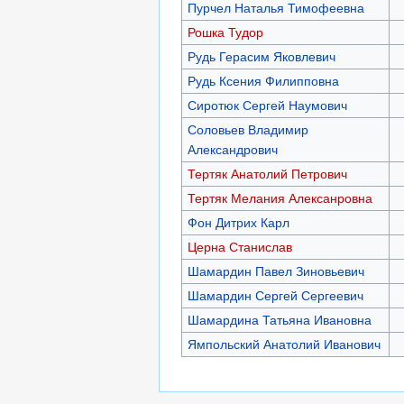
Пурчел Наталья Тимофеевна
Рошка Тудор
Рудь Герасим Яковлевич
Рудь Ксения Филипповна
Сиротюк Сергей Наумович
Соловьев Владимир
Александрович
Тертяк Анатолий Петрович
Тертяк Мелания Алексанровна
Фон Дитрих Карл
Церна Станислав
Шамардин Павел Зиновьевич
Шамардин Сергей Сергеевич
Шамардина Татьяна Ивановна
Ямпольский Анатолий Иванович