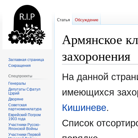
Статья
Обсуждение
Армянское кл
захоронения
Заглавная страница
Сокращения
Перейти
Перейти
На данной стран
Спецпроекты
к
к
Генералы
навигации
поиску
имеющихся зах
Депутаты Сфатул
Цэрий
Дворяне
Кишиневе
.
Советская
партноменклатура
Еврейский Погром
1903 года
Список отсортир
Участники Русско-
Японской Войны
Участники Первой