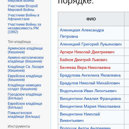
порядке.
Мировой Войны
Участники Второй
Мировой Войны
Участники Войны в
ФИО
Афганистане
Участники Войны за
независимость РМ
Аленицкая Александра
(1992)
Петровна
Топ кладбища
Аленицкий Григорий Лукьянович
Армянское кладбище
Аргири Николай Дмитриевич
(Кишинев)
Армяно-католическое
Байков Дмитрий Львович
кладбище (Кишинев)
Кладбище Св. Лазаря
Беляева Вера Николаевна
(Кишинев)
Брадулова Ангелина Яковлевна
Еврейское кладбище
(Кишинев)
Брадулов Николай Михайлович
Кладбище немецких
солдат (Кишинев)
Водопьянов Иван Леонтьевич
Городское кладбище
(Бельцы)
Винцентини Амалия Францевна
Еврейское кладбище
Винцентини Мария Николаевна
(Бельцы)
Пэмынтенское
Винцентини Николай
кладбище (Бельцы)
Викентьевич
Инструменты
Волощук Антон Андреевич